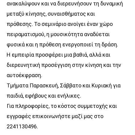
ανακαλύψουν και να διερευνήσουν τη δυναμική
UPCOMING SHOWS
μεταξύ κίνησης, συναισθήματος και
πρόθεσης. Το σεμινάριο ανοίγει έναν χώρο
Κοιμάστε με άλλους, ξυπνάτε μαζί μου
07:00
08:30
πειραματισμού, η μουσικότητα αναδύεται
φυσικά και η πρόθεση ενεργοποιεί τη δράση.
«Στο βάθος κήπος»
Η εμπειρία προσφέρει μια βαθιά, αλλά και
08:30
22:00
διερευνητική προσέγγιση στην κίνηση και την
Σημεία & Τέρατα
αυτοέκφραση.
12:00
14:00
Τμήματα Παρασκευή, Σάββατο και Κυριακή για
παιδιά, εφήβους και ενήλικες.
Μέρα Μεσημέρι
Για πληροφορίες, το κόστος συμμετοχής και
12:00
14:00
εγγραφές επικοινωνήστε μαζί μας στο
Μια Θάλασσα Τραγούδια
2241130496.
14:00
15:00