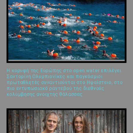
Η κορυφή της Ευρώπης στο open water επιλέγει
Σαντορίνη Ολυμπιονίκες και παγκόσμιοι
πρωταθλητές συναντιούνται στο Ηφαίστειο, στο
πιο εντυπωσιακό ραντεβού της διεθνούς
κολύμβησης ανοιχτής θάλασσας