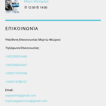
Μέρα Μεσημέρι
12:00
14:00
ΕΠΙΚΟΙΝΩΝΊΑ
Υπεύθυνη Επικοινωνίας Μυρτώ Φλώρου
Τηλέφωνα Επικοινωνίας :
+302285024446
+302285024447
+306977479946
+306974788137
Email :
aegeanfm@gmail.com
myrtoaegeanvoice@gmail.com