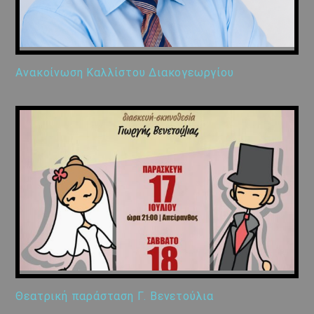
Ανακοίνωση Καλλίστου Διακογεωργίου
Θεατρική παράσταση Γ. Βενετούλια