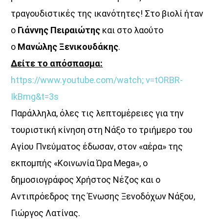
τραγουδιστικές της ικανότητες! Στο βιολί ήταν
Όταν τα μικρόφωνα ξεκουράζονται…
ο
Γιάννης Πειραιώτης
και στο λαούτο
η μουσική παίρνει τον λόγο.
ο
Μανώλης Ξενικουδάκης
.
Ο Aegean Voice 107.5 συνεχίζει να σας κρατά συντροφιά
Δείτε το απόσπασμα:
με αγαπημένες επιτυχίες, ξεχωριστές μελωδίες
και μουσικές επιλογές για κάθε στιγμή της ημέρας.
https://www.youtube.com/watch;
v=tORBR-
Χαλαρώστε, ταξιδέψτε, ανεβάστε ένταση
IkBmg&t=3s
και μείνετε συντονισμένοι στη συχνότητα
Παράλληλα, όλες τις λεπτομέρειες για την
που έχει πάντα κάτι όμορφο να ακουστεί.
τουριστική κίνηση στη Νάξο το τριήμερο του
Aegean Voice 107.5 τον ραδιοφωνικό σταθμό της
Ένωσης Αγροτικών Συναιτερισμών Νάξου
Αγίου Πνεύματος έδωσαν, στον «αέρα» της
εκπομπής «Κοινωνία Ώρα Mega», ο
Discover More
δημοσιογράφος Χρήστος Νέζος και ο
Αντιπρόεδρος της Ένωσης Ξενοδόχων Νάξου,
Γιώργος Λατίνας.