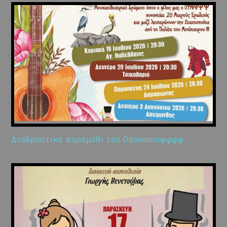
Διαδραστικό παραμύθι του Ούυυυυυυφφφφ