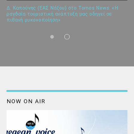
Δ. Καπούνης (ΕΑΣ Νάξου) στο Tornos News: «Η
ραγδαία τουριστική ανάπτυξη μας οδηγεί σε
πιθανή μυκονοποίηση»
NOW ON AIR