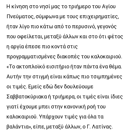
Η κίνηση στο νησί μας το τριήμερο του Αγίου
UPCOMING SHOWS
Πνεύματος, σύμφωνα με τους επιχειρηματίες,
ήταν λίγο πιο κάτω από το περυσινό, γεγονός
Θεμα Υγειας
που οφείλεται, μεταξύ άλλων και στο ότι φέτος
22:00
14:00
η αργία έπεσε πιο κοντά στις
ΜΟΥΣΙΚΗ
προγραμματισμένες διακοπές του καλοκαιριού.
16:00
18:00
«Το ακτοπλοϊκό εισιτήριο ήταν πάντα ένα θέμα.
Αυτήν την στιγμή είναι κάπως πιο τσιμπημένες
HOT 40 Θέμης Γεωργαντάς
οι τιμές. Εμείς εδώ δεν δουλεύουμε
18:00
20:00
Σαββατοκύριακα ή τριήμερα, οι τιμές είναι ίδιες
Μελωδικές Ιστορίες
γιατί έχουμε μπει στην κανονική ροή του
20:00
21:00
καλοκαιριού. Υπάρχουν τιμές για όλα τα
βαλάντια», είπε, μεταξύ άλλων, ο Γ. Λατίνας.
Just Music