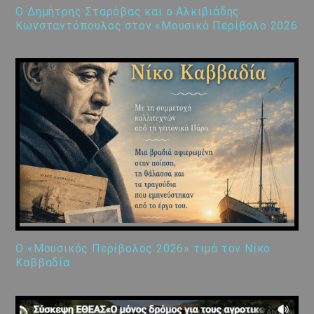
Ο Δημήτρης Σταρόβας και ο Αλκιβιάδης
Κωνσταντόπουλος στον «Μουσικό Περίβολο 2026
Ο «Μουσικός Περίβολος 2026» τιμά τον Νίκο
Καββαδία