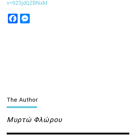
v=923jdQZBNxM
Facebook
Messenger
The Author
Μυρτώ Φλώρου