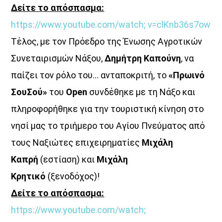
21:00
22:00
Δείτε το απόσπασμα:
https://www.youtube.com/watch;
v=clKnb36s7ow
Τέλος, με τον Πρόεδρο της Ένωσης Αγροτικών
Συνεταιρισμών Νάξου,
Δημήτρη Καπούνη
, να
παίζει τον ρόλο του… ανταποκριτή, το
«Πρωινό
ΣουΣού»
του
Open
συνδέθηκε με τη Νάξο και
πληροφορήθηκε για την τουριστική κίνηση στο
νησί μας το τριήμερο του Αγίου Πνεύματος από
τους Ναξιώτες επιχειρηματίες
Μιχάλη
Καπρή
(εστίαση) και
Μιχάλη
Κρητικό
(ξενοδόχος)!
Δείτε το απόσπασμα:
https://www.youtube.com/watch;