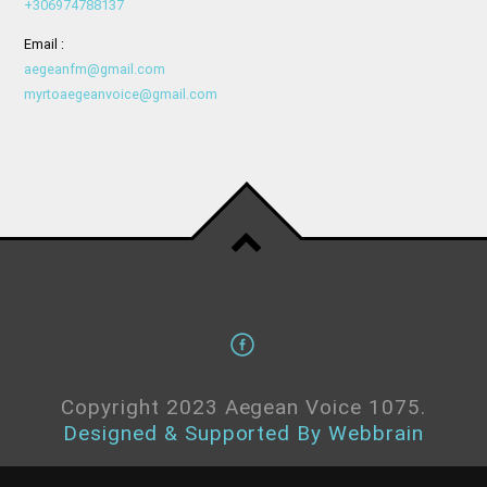
+306974788137
Email :
aegeanfm@gmail.com
myrtoaegeanvoice@gmail.com
Copyright 2023 Aegean Voice 1075.
Designed & Supported By Webbrain