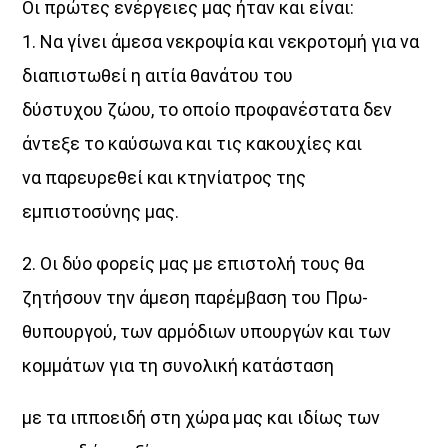
Οι πρώτες ενέργειες μας ήταν και είναι:
1. Να γίνει άμεσα νεκροψία και νεκροτομή για να
UPCOMING SHOWS
διαπιστωθεί η αιτία θανάτου του
δύστυχου ζώου, το οποίο προφανέστατα δεν
Θεμα Υγειας
άντεξε το καύσωνα και τις κακουχίες και
22:00
14:00
να παρευρεθεί και κτηνίατρος της
εμπιστοσύνης μας.
Μια Θάλασσα Τραγούδια
14:00
16:00
2. Οι δύο φορείς μας με επιστολή τους θα
ζητήσουν την άμεση παρέμβαση του Πρω-
ΜΟΥΣΙΚΗ
16:00
18:00
θυπουργού, των αρμόδιων υπουργών και των
κομμάτων για τη συνολική κατάσταση
HOT 40 Θέμης Γεωργαντάς
18:00
20:00
με τα ιπποειδή στη χώρα μας και ιδίως των