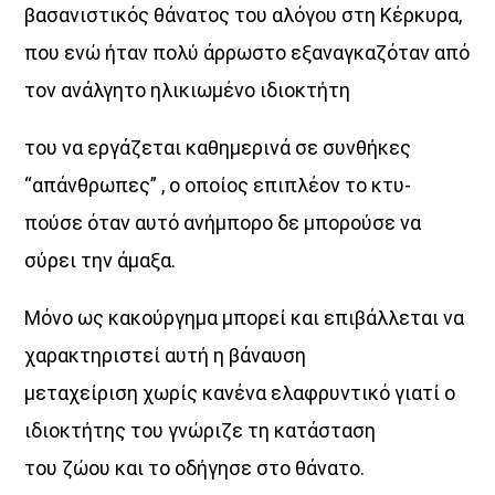
βασανιστικός θάνατος του αλόγου στη Κέρκυρα,
που ενώ ήταν πολύ άρρωστο εξαναγκαζόταν από
τον ανάλγητο ηλικιωμένο ιδιοκτήτη
του να εργάζεται καθημερινά σε συνθήκες
“απάνθρωπες” , ο οποίος επιπλέον το κτυ-
Μια Θάλασσα Τραγούδια
πούσε όταν αυτό ανήμπορο δε μπορούσε να
Title:Νησιώτικη μουσική και …σαλπάρουμε με τον Aegean
σύρει την άμαξα.
Voice σε...
«Μια θάλασσα τραγούδια»!
Ένα ταξίδι στη
νησιώτικη μουσική με καπετάνισσα τηνΚατερίνα Φακίνου!
Η Κατερίνα Φακίνου ταξιδεύει τους ακροατές από νησί σε
Μόνο ως κακούργημα μπορεί και επιβάλλεται να
νησί με παραδοσιακές, ποιοτικέςεπιλογές από νησιώτικα
χαρακτηριστεί αυτή η βάναυση
τραγούδια που …γεμίζουν τα ερτζιανά με βιολί, λαούτο,
και τηναλμύρα της θάλασσας!Ταξίδεψε σε …«Μια θάλασσα
μεταχείριση χωρίς κανένα ελαφρυντικό γιατί ο
τραγούδια» μόνο από την συχνότητα του Aegean Voice
ιδιοκτήτης του γνώριζε τη κατάσταση
107,5
του ζώου και το οδήγησε στο θάνατο.