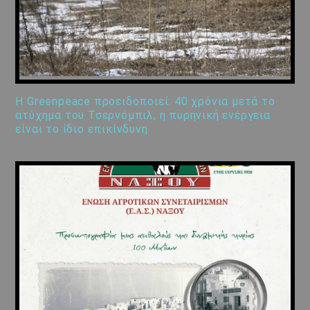
Η Greenpeace προειδοποιεί: 40 χρόνια μετά το
ατύχημα του Τσερνόμπιλ, η πυρηνική ενέργεια
είναι το ίδιο επικίνδυνη