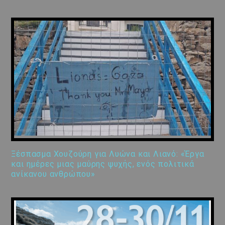
Ξέσπασμα Χουζούρη για Λυώνα και Λιανό: «Έργα
και ημέρες μιας μαύρης ψυχής, ενός πολιτικά
ανίκανου ανθρώπου»