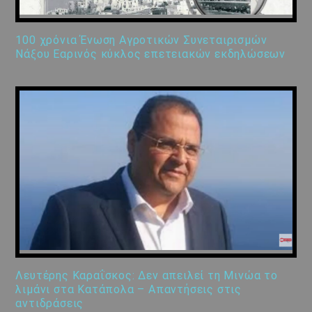
100 χρόνια Ένωση Αγροτικών Συνεταιρισμών
Νάξου Εαρινός κύκλος επετειακών εκδηλώσεων
Λευτέρης Καραΐσκος: Δεν απειλεί τη Μινώα το
λιμάνι στα Κατάπολα – Απαντήσεις στις
αντιδράσεις