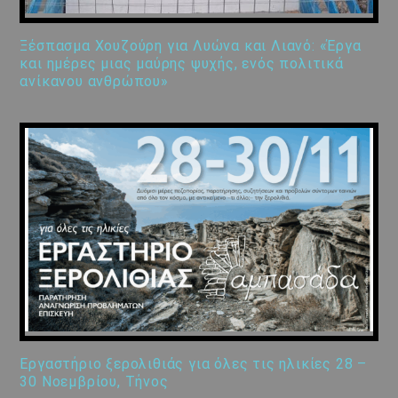
Ξέσπασμα Χουζούρη για Λυώνα και Λιανό: «Έργα
και ημέρες μιας μαύρης ψυχής, ενός πολιτικά
ανίκανου ανθρώπου»
Εργαστήριο ξερολιθιάς για όλες τις ηλικίες 28 –
30 Νοεμβρίου, Τήνος