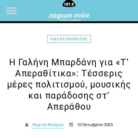
UNCATEGORIZED
NOW ON AIR
Η Γαλήνη Μπαρδάνη για «Τ’
Απεραθίτικα»: Τέσσερις
μέρες πολιτισμού, μουσικής
και παράδοσης στ’
Απεράθου
Μυρτώ Φλώρου
10 Οκτωβρίου 2025