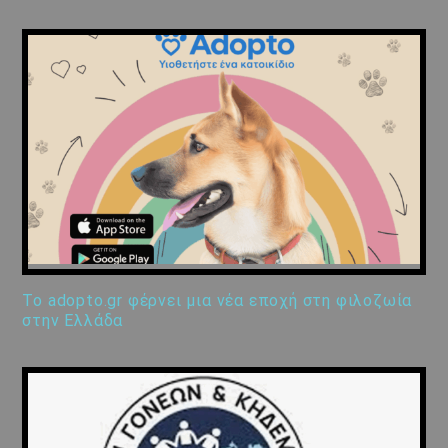
Το adopto.gr φέρνει μια νέα εποχή στη φιλοζωία
στην Ελλάδα