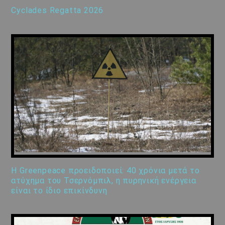
Cyclades Regatta 2026
Η Greenpeace προειδοποιεί: 40 χρόνια μετά το
ατύχημα του Τσερνόμπιλ, η πυρηνική ενέργεια
είναι το ίδιο επικίνδυνη