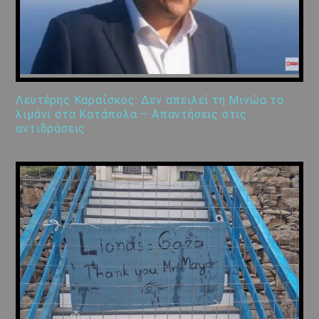
Λευτέρης Καραΐσκος: Δεν απειλεί τη Μινώα το
λιμάνι στα Κατάπολα – Απαντήσεις στις
αντιδράσεις