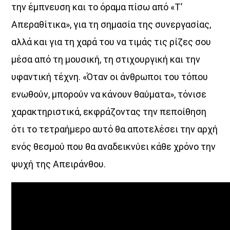
την έμπνευση και το όραμα πίσω από «Τ’
UPCOMING SHOWS
Απεραθίτικα», για τη σημασία της συνεργασίας,
αλλά και για τη χαρά του να τιμάς τις ρίζες σου
Κοιμάστε με άλλους, ξυπνάτε μαζί μου
07:00
08:30
μέσα από τη μουσική, τη στιχουργική και την
υφαντική τέχνη. «Όταν οι άνθρωποι του τόπου
«Στο βάθος κήπος»
ενωθούν, μπορούν να κάνουν θαύματα», τόνισε
08:30
10:00
χαρακτηριστικά, εκφράζοντας την πεποίθηση
Σημεία & Τέρατα
ότι το τετραήμερο αυτό θα αποτελέσει την αρχή
10:00
12:00
ενός θεσμού που θα αναδεικνύει κάθε χρόνο την
ψυχή της Απειράνθου.
Μέρα Μεσημέρι
12:00
14:00
Μια Θάλασσα Τραγούδια
14:00
15:00