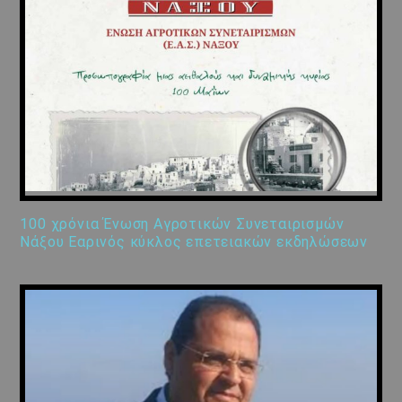
100 χρόνια Ένωση Αγροτικών Συνεταιρισμών
Νάξου Εαρινός κύκλος επετειακών εκδηλώσεων