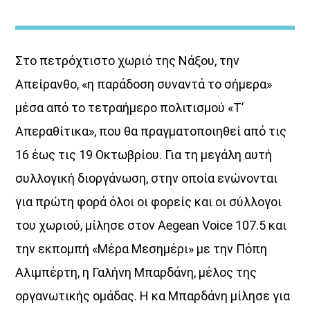
Στο πετρόχτιστο χωριό της Νάξου, την
Απείρανθο, «η παράδοση συναντά το σήμερα»
μέσα από το τετραήμερο πολιτισμού «Τ’
Κοιμάστε με άλλους, ξυπνάτε μαζί
Απεραθίτικα», που θα πραγματοποιηθεί από τις
μου
16 έως τις 19 Οκτωβρίου. Για τη μεγάλη αυτή
<div [...]
συλλογική διοργάνωση, στην οποία ενώνονται
για πρώτη φορά όλοι οι φορείς και οι σύλλογοι
Discover More
του χωριού, μίλησε στον Aegean Voice 107.5 και
την εκπομπή «Μέρα Μεσημέρι» με την Πόπη
Αλιμπέρτη, η Γαλήνη Μπαρδάνη, μέλος της
οργανωτικής ομάδας. Η κα Μπαρδάνη μίλησε για