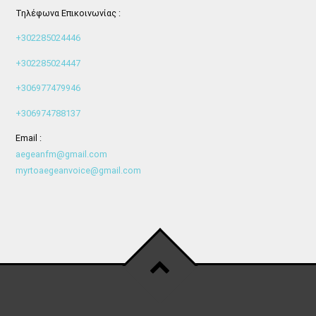
Τηλέφωνα Επικοινωνίας :
+302285024446
+302285024447
+306977479946
+306974788137
Email :
aegeanfm@gmail.com
myrtoaegeanvoice@gmail.com