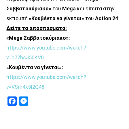
UPCOMING SHOWS
Σαββατοκύριακο»
του
Mega
και έπειτα στην
εκπομπή
«Κουβέντα να γίνεται»
του
Action 24
!
Κοιμάστε με άλλους, ξυπνάτε μαζί μου
Δείτε τα αποσπάσματα:
07:00
08:30
«Mega Σαββατοκύριακο»:
«Στο βάθος κήπος»
https://www.youtube.com/watch?
08:30
22:00
v=c77hsJ50KV0
«Κουβέντα να γίνεται»:
Σημεία & Τέρατα
https://www.youtube.com/watch?
12:00
14:00
v=VSm4x5I2Q48
Μέρα Μεσημέρι
Facebook
Messenger
12:00
14:00
Μια Θάλασσα Τραγούδια
14:00
15:00