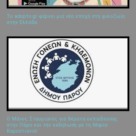
Το adopto.gr φέρνει μια νέα εποχή στη φιλοζωία
στην Ελλάδα
Ο Μάνος Σταυριανός για θέματα εκπαίδευσης
στην Πάρο και την εκδήλωση με τη Μαρία
Καρυστιανού