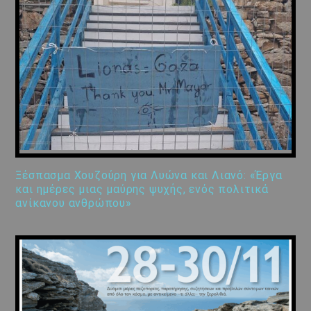
Ξέσπασμα Χουζούρη για Λυώνα και Λιανό: «Έργα
και ημέρες μιας μαύρης ψυχής, ενός πολιτικά
ανίκανου ανθρώπου»