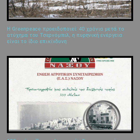
Η Greenpeace προειδοποιεί: 40 χρόνια μετά το
ατύχημα του Τσερνόμπιλ, η πυρηνική ενέργεια
είναι το ίδιο επικίνδυνη