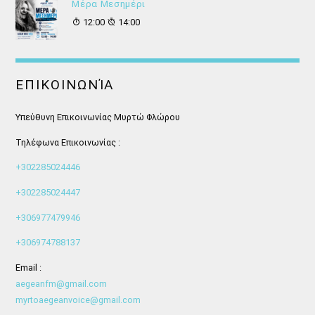
Μέρα Μεσημέρι
12:00
14:00
ΕΠΙΚΟΙΝΩΝΊΑ
Υπεύθυνη Επικοινωνίας Μυρτώ Φλώρου
Τηλέφωνα Επικοινωνίας :
+302285024446
+302285024447
+306977479946
+306974788137
Email :
aegeanfm@gmail.com
myrtoaegeanvoice@gmail.com