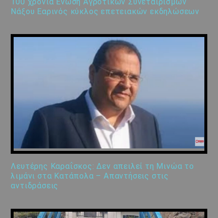
100 χρόνια Ένωση Αγροτικών Συνεταιρισμών
Νάξου Εαρινός κύκλος επετειακών εκδηλώσεων
Λευτέρης Καραΐσκος: Δεν απειλεί τη Μινώα το
λιμάνι στα Κατάπολα – Απαντήσεις στις
αντιδράσεις