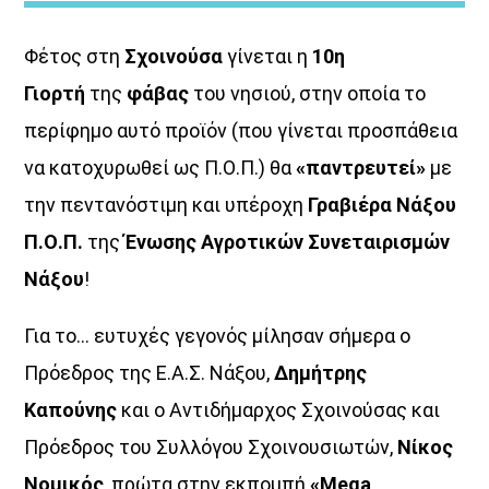
Φέτος στη
Σχοινούσα
γίνεται η
10η
Γιορτή
της
φάβας
του νησιού, στην οποία το
περίφημο αυτό προϊόν (που γίνεται προσπάθεια
να κατοχυρωθεί ως Π.Ο.Π.) θα
«παντρευτεί»
με
Κοιμάστε με άλλους, ξυπνάτε μαζί
την πεντανόστιμη και υπέροχη
Γραβιέρα Νάξου
μου
Π.Ο.Π.
της
Ένωσης Αγροτικών Συνεταιρισμών
Νάξου
!
<div [...]
Για το… ευτυχές γεγονός μίλησαν σήμερα ο
Discover More
Πρόεδρος της Ε.Α.Σ. Νάξου,
Δημήτρης
Καπούνης
και ο Αντιδήμαρχος Σχοινούσας και
Πρόεδρος του Συλλόγου Σχοινουσιωτών,
Νίκος
Νομικός
, πρώτα στην εκπομπή
«Mega