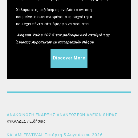
Χαλαρώστε, ταξιδέψτε, ανεβάστε ένταση
και μείνετε συντονισμένοι στη συχνότητα
που έχει πάντα κάτι όμορφο να ακουστεί.
Aegean Voice 107.5 τον ραδιοφωνικό σταθμό της
Ένωσης Αγροτικών Συναιτερισμών Νάξου
Discover More
ΑΝΑΚΟΙΝΩΣΗ ΕΝΑΡΞΗΣ ΑΝΑΝΕΩΣΕΩΝ ΑΔΕΙΩΝ ΘΗΡΑΣ
ΚΥΚΛΑΔΕΣ / Ειδήσεις
KALAMI FESTIVAL Τετάρτη 5 Αυγούστου 2026