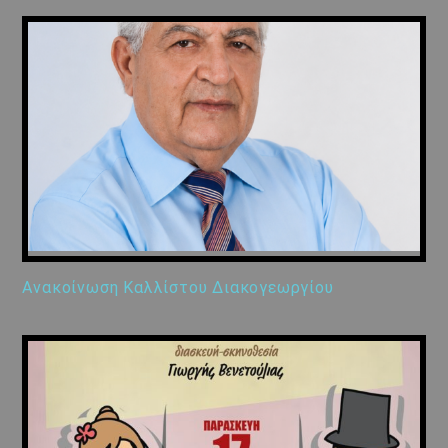
Ανακοίνωση Καλλίστου Διακογεωργίου