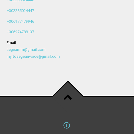
+302285024447
+306977479946
+306974788137
Email :
aegeanfm@gmail.com
myrtoaegeanvoice@gmail.com