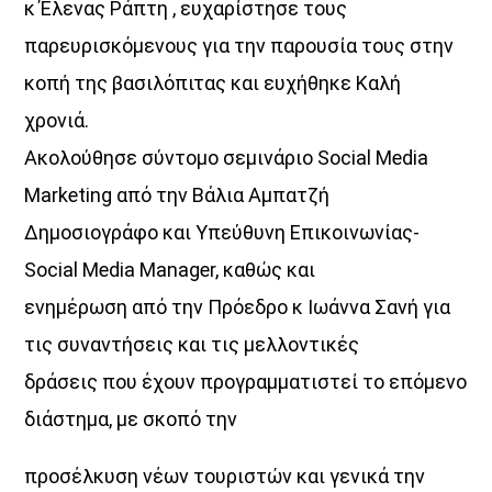
κ Έλενας Ράπτη , ευχαρίστησε τους
παρευρισκόμενους για την παρουσία τους στην
UPCOMING SHOWS
κοπή της βασιλόπιτας και ευχήθηκε Καλή
χρονιά.
Κοιμάστε με άλλους, ξυπνάτε μαζί μου
07:30
08:30
Ακολούθησε σύντομο σεμινάριο Social Media
Marketing από την Βάλια Αμπατζή
«Στο βάθος κήπος»
Δημοσιογράφο και Υπεύθυνη Επικοινωνίας-
08:30
10:00
Social Media Manager, καθώς και
Σημεία & Τέρατα
ενημέρωση από την Πρόεδρο κ Ιωάννα Σανή για
10:00
12:00
τις συναντήσεις και τις μελλοντικές
δράσεις που έχουν προγραμματιστεί το επόμενο
Μέρα Μεσημέρι
12:00
14:00
διάστημα, με σκοπό την
προσέλκυση νέων τουριστών και γενικά την
Μια Θάλασσα Τραγούδια