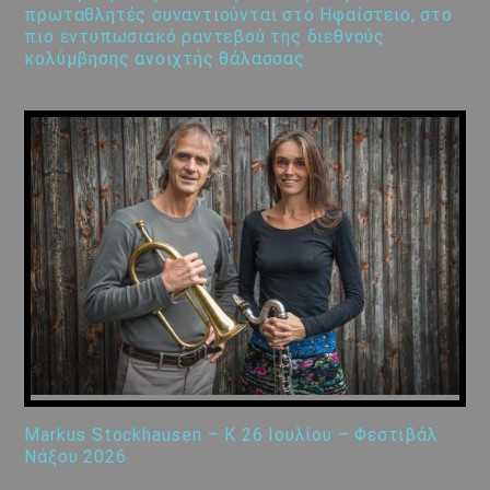
πρωταθλητές συναντιούνται στο Ηφαίστειο, στο
πιο εντυπωσιακό ραντεβού της διεθνούς
κολύμβησης ανοιχτής θάλασσας
Markus Stockhausen – K 26 Ιουλίου – Φεστιβάλ
Νάξου 2026