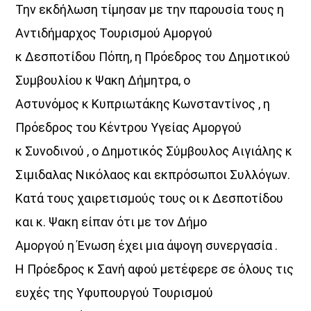
Την εκδήλωση τίμησαν με την παρουσία τους η
Αντιδήμαρχος Τουρισμού Αμοργού
Όταν τα μικρόφωνα ξεκουράζονται…
η μουσική παίρνει τον λόγο.
κ Δεσποτίδου Πόπη, η Πρόεδρος του Δημοτικού
Ο Aegean Voice 107.5 συνεχίζει να σας κρατά συντροφιά
Συμβουλίου κ Ψακη Δήμητρα, ο
με αγαπημένες επιτυχίες, ξεχωριστές μελωδίες
Αστυνόμος κ Κυπριωτάκης Κωνσταντίνος , η
και μουσικές επιλογές για κάθε στιγμή της ημέρας.
Πρόεδρος του Κέντρου Υγείας Αμοργού
Χαλαρώστε, ταξιδέψτε, ανεβάστε ένταση
και μείνετε συντονισμένοι στη συχνότητα
κ Συνοδινού , ο Δημοτικός Σύμβουλος Αιγιάλης κ
που έχει πάντα κάτι όμορφο να ακουστεί.
Σιμιδαλας Νικόλαος και εκπρόσωποι Συλλόγων.
Aegean Voice 107.5 τον ραδιοφωνικό σταθμό της
Κατά τους χαιρετισμούς τους οι κ Δεσποτίδου
Ένωσης Αγροτικών Συναιτερισμών Νάξου
και κ. Ψακη είπαν ότι με τον Δήμο
Discover More
Αμοργού η Ένωση έχει μια άψογη συνεργασία .
Η Πρόεδρος κ Σανή αφού μετέφερε σε όλους τις
ευχές της Υφυπουργού Τουρισμού