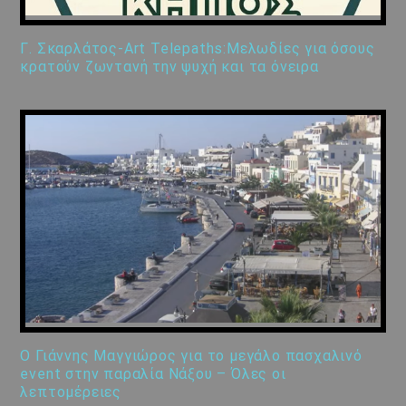
Γ. Σκαρλάτος-Art Telepaths:Μελωδίες για όσους
κρατούν ζωντανή την ψυχή και τα όνειρα
Ο Γιάννης Μαγγιώρος για το μεγάλο πασχαλινό
event στην παραλία Νάξου – Όλες οι
λεπτομέρειες