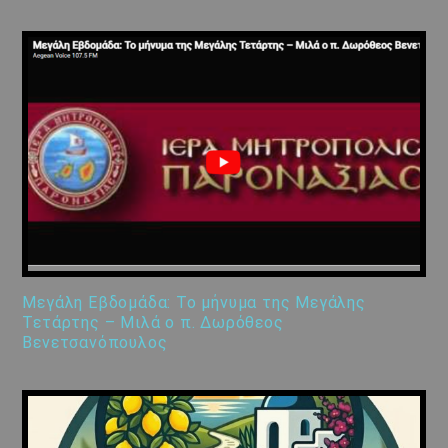
Μεγάλη Εβδομάδα: Το μήνυμα της Μεγάλης
Τετάρτης – Μιλά ο π. Δωρόθεος
Βενετσανόπουλος