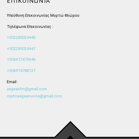
ΕΠΙΚΟΙΝΩΝΊΑ
Υπεύθυνη Επικοινωνίας Μυρτώ Φλώρου
Τηλέφωνα Επικοινωνίας :
+302285024446
+302285024447
+306977479946
+306974788137
Email :
aegeanfm@gmail.com
myrtoaegeanvoice@gmail.com