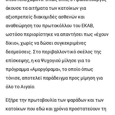
άκουσε τα αιτήματα των κατοίκων για
Θεμα Υγειας
αξιοπρεπείς διακομιδές ασθενών και
10:00
14:00
αναθεώρηση του πρωτοκόλλου του ΕΚΑΒ,
ωστόσο περιορίστηκε να απαντήσει πως «έχουν
Μια Θάλασσα Τραγούδια
14:00
16:00
δίκιο», χωρίς να δώσει συγκεκριμένες
δεσμεύσεις. Στο περιβαλλοντικό σκέλος της
ΜΟΥΣΙΚΗ
επίσκεψης, η κα Ψυχογιού μίλησε για το
16:00
18:00
πρόγραμμα «Αμοργόραμα», το οποίο όπως
HOT 40 Θέμης Γεωργαντάς
τόνισε, αποτελεί παράδειγμα προς μίμηση για
18:00
20:00
όλο το Αιγαίο.
Μελωδικές Ιστορίες
Εξήρε την πρωτοβουλία των ψαράδων και των
20:00
21:00
κατοίκων που εδώ και χρόνια προστατεύουν τη