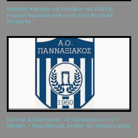
Μιχάλης Καπίρης για Συνέδριο του ΠΑΣΟΚ:
«Ισχυρή παρουσία νησιωτών στην Κεντρική
Επιτροπή…
Κώστας Απιδόπουλος: «Ο Πανναξιακός στη Γ’
Εθνική» – Πρωτάθλημα, άνοδος και επόμενη μέρα