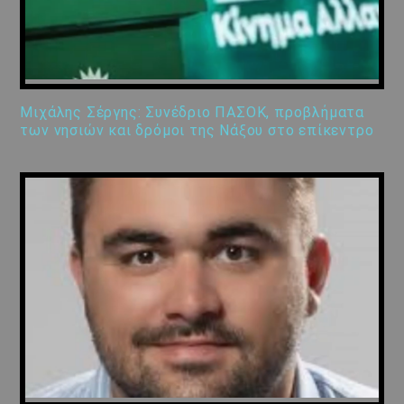
Μιχάλης Σέργης: Συνέδριο ΠΑΣΟΚ, προβλήματα
των νησιών και δρόμοι της Νάξου στο επίκεντρο