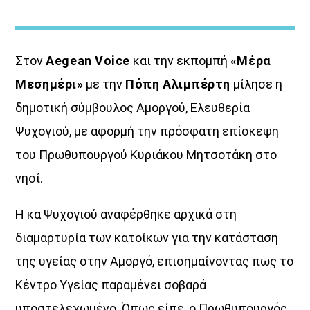
Στον
Aegean Voice
και την εκπομπή
«Μέρα
Μεσημέρι»
με την
Πόπη Αλιμπέρτη
μίλησε η
δημοτική σύμβουλος Αμοργού, Ελευθερία
Θεμα Υγειας
Ψυχογιού, με αφορμή την πρόσφατη επίσκεψη
του Πρωθυπουργού Κυριάκου Μητσοτάκη στο
<div [...]
νησί.
Discover More
Η κα Ψυχογιού αναφέρθηκε αρχικά στη
διαμαρτυρία των κατοίκων για την κατάσταση
της υγείας στην Αμοργό, επισημαίνοντας πως το
Κέντρο Υγείας παραμένει σοβαρά
UPCOMING SHOWS
υποστελεχωμένο. Όπως είπε, ο Πρωθυπουργός