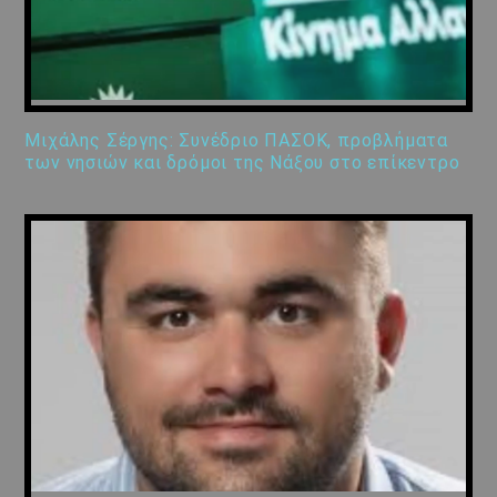
Μιχάλης Σέργης: Συνέδριο ΠΑΣΟΚ, προβλήματα
των νησιών και δρόμοι της Νάξου στο επίκεντρο