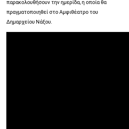
παρακολουθήσουν την ημερίδα, η οποία θα
πραγματοποιηθεί στο Αμφιθέατρο του
Δημαρχείου Νάξου.
UPCOMING SHOWS
ΔΙΚΤΥΩΣΗ ΜΕ VOICE 102,5
16:00
20:00
Τα Τραγούδια του Ogdoo
20:00
21:00
ΜΟΥΣΙΚΗ
21:00
22:00
ΤONIGHT RADIO SHOW
22:00
24:00