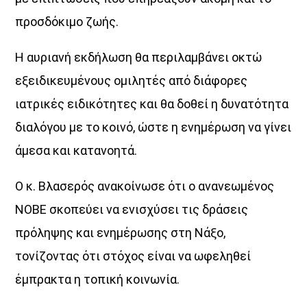
προσδόκιμο ζωής.
Η
Η αυριανή εκδήλωση θα περιλαμβάνει οκτώ
Αθήνα συναντά το Αιγαίο!
εξειδικευμένους ομιλητές από διάφορες
Κάθε απόγευμα, Δευτέρα έως Παρασκευή,
ιατρικές ειδικότητες και θα δοθεί η δυνατότητα
από τις 16:00 έως τις 20:00,
δύο δυνατές ραδιοφωνικές φωνές ενώνονται στον αέρα.
διαλόγου με το κοινό, ώστε η ενημέρωση να γίνει
Ο Aegean Voice 107.5
άμεσα και κατανοητά.
συνδέεται ζωντανά με τον Voice 102.5,
φέρνοντας στο Αιγαίο τον παλμό της Αθήνας,
Ο κ. Βλασερός ανακοίνωσε ότι ο ανανεωμένος
μέσα από μουσική, ενημέρωση, σύγχρονη αισθητική
ΝΟΒΕ σκοπεύει να ενισχύσει τις δράσεις
και την ξεχωριστή ταυτότητα του Voice 102.5.
πρόληψης και ενημέρωσης στη Νάξο,
🎧 16:00 – 18:00
με τη Χαρά Αλεξανδροπούλου
τονίζοντας ότι στόχος είναι να ωφεληθεί
🎧 18:00 – 20:00
έμπρακτα η τοπική κοινωνία.
με τον Δημήτρη Αθανασιάδη