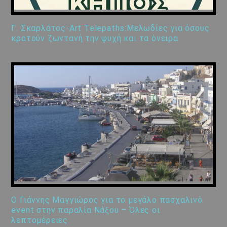
Γ. Σκαρλάτος-Art Telepaths:Μελωδίες για όσους
κρατούν ζωντανή την ψυχή και τα όνειρα
Ο Γιάννης Μαγγιώρος για το μεγάλο πασχαλινό
event στην παραλία Νάξου – Όλες οι
λεπτομέρειες