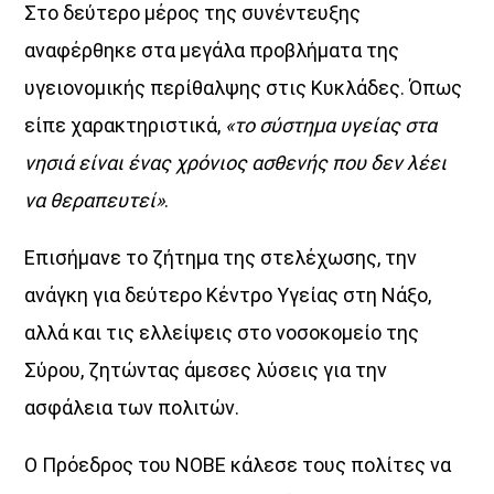
Στο δεύτερο μέρος της συνέντευξης
Ένα μοναδικό «πάντρεμα»
της ενέργειας της πόλης με την αύρα του Αιγαίου.
αναφέρθηκε στα μεγάλα προβλήματα της
θέματα από τον πολιτισμό και την κοινωνία,
υγειονομικής περίθαλψης στις Κυκλάδες. Όπως
νέες ιδέες, πρόσωπα και ό,τι συμβαίνει τώρα.
είπε χαρακτηριστικά,
«το σύστημα υγείας στα
Ο Voice 102.5, το ραδιόφωνο της Athens Voice,
νησιά είναι ένας χρόνιος ασθενής που δεν λέει
εκπέμπει από την καρδιά της Αθήνας
και μετατρέπει τον παλμό της πόλης… σε φωνή.
να θεραπευτεί»
.
Κάθε Δευτέρα έως Παρασκευή
Επισήμανε το ζήτημα της στελέχωσης, την
16:00 – 20:00
στον Aegean Voice 107.5
ανάγκη για δεύτερο Κέντρο Υγείας στη Νάξο,
Γιατί όταν η Αθήνα συναντά το Αιγαίο…
αλλά και τις ελλείψεις στο νοσοκομείο της
η μουσική αποκτά άλλη ένταση.
Σύρου, ζητώντας άμεσες λύσεις για την
ασφάλεια των πολιτών.
Discover More
Ο Πρόεδρος του ΝΟΒΕ κάλεσε τους πολίτες να