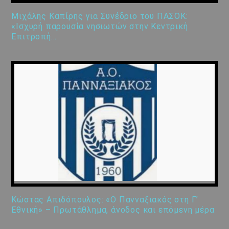
Μιχάλης Καπίρης για Συνέδριο του ΠΑΣΟΚ:
«Ισχυρή παρουσία νησιωτών στην Κεντρική
Επιτροπή…
Κώστας Απιδόπουλος: «Ο Πανναξιακός στη Γ’
Εθνική» – Πρωτάθλημα, άνοδος και επόμενη μέρα