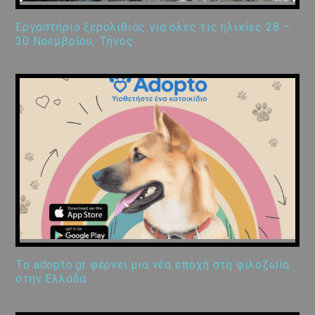
Εργαστήριο ξερολιθιάς για όλες τις ηλικίες 28 –
30 Νοεμβρίου, Τήνος
Το adopto.gr φέρνει μια νέα εποχή στη φιλοζωία
στην Ελλάδα