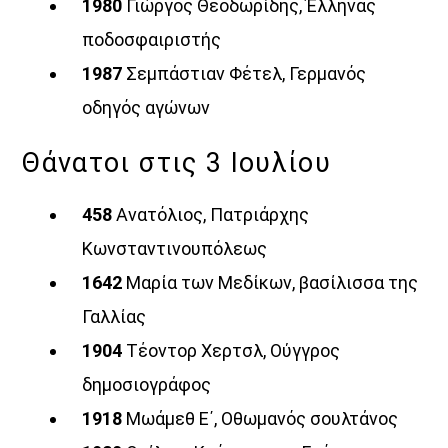
1980
Γιώργος Θεοδωρίδης, Έλληνας
ποδοσφαιριστής
1987
Σεμπάστιαν Φέτελ, Γερμανός
οδηγός αγώνων
Θάνατοι στις 3 Ιουλίου
458
Ανατόλιος, Πατριάρχης
Κωνσταντινουπόλεως
1642
Μαρία των Μεδίκων, βασίλισσα της
Γαλλίας
1904
Τέοντορ Χερτσλ, Ούγγρος
δημοσιογράφος
1918
Μωάμεθ Ε΄, Οθωμανός σουλτάνος