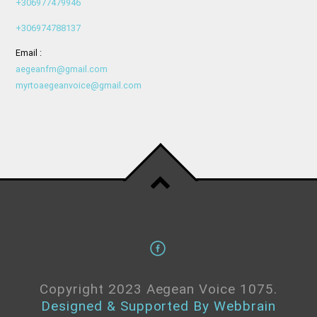
+306977479946
+306974788137
Email :
aegeanfm@gmail.com
myrtoaegeanvoice@gmail.com
Copyright 2023 Aegean Voice 1075.
Designed & Supported By Webbrain