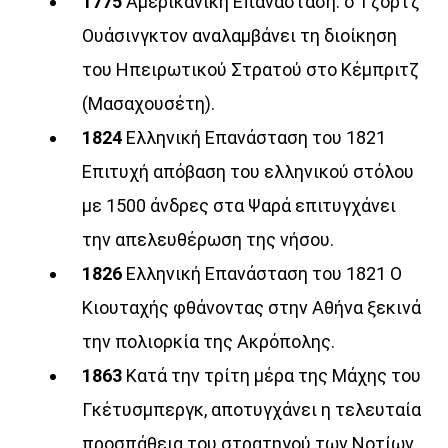
1775
Αμερικανική Επανάσταση: ο Τζορτζ
12:00
14:00
Ουάσινγκτον αναλαμβάνει τη διοίκηση
Μέρα Μεσημέρι
του Ηπειρωτικού Στρατού στο Κέμπριτζ
12:00
14:00
(Μασαχουσέτη).
1824
Ελληνική Επανάσταση του 1821
Μια Θάλασσα Τραγούδια
Επιτυχή απόβαση του ελληνικού στόλου
14:00
15:00
με 1500 άνδρες στα Ψαρά επιτυγχάνει
ΜΟΥΣΙΚΗ
την απελευθέρωση της νήσου.
15:00
22:55
1826
Ελληνική Επανάσταση του 1821 Ο
Κιουταχής φθάνοντας στην Αθήνα ξεκινά
την πολιορκία της Ακρόπολης.
1863
Κατά την τρίτη μέρα της Μάχης του
Γκέτυσμπεργκ, αποτυγχάνει η τελευταία
προσπάθεια του στρατηγού των Νοτίων,