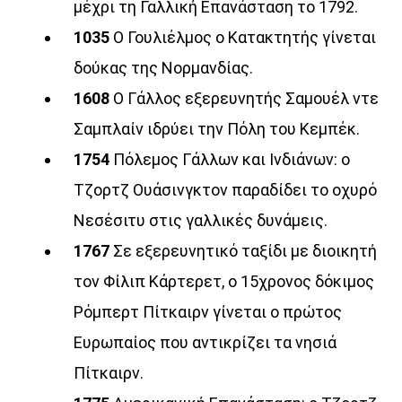
μέχρι τη Γαλλική Επανάσταση το 1792.
ακροατής. Αυτό οφείλει να είναι άλλωστε και το μοναδικό
1035
Ο Γουλιέλμος ο Κατακτητής γίνεται
ζητούμενο της πραγματικής ενημέρωσης.Καθημερινά από
Δευτέρα έως Παρασκευή 08:30 – 10:00 στον Aegean Voice
δούκας της Νορμανδίας.
107,5 με την Ειρήνη Προμπονά
1608
Ο Γάλλος εξερευνητής Σαμουέλ ντε
Discover More
Σαμπλαίν ιδρύει την Πόλη του Κεμπέκ.
1754
Πόλεμος Γάλλων και Ινδιάνων: ο
Τζορτζ Ουάσινγκτον παραδίδει το οχυρό
Νεσέσιτυ στις γαλλικές δυνάμεις.
1767
Σε εξερευνητικό ταξίδι με διοικητή
UPCOMING SHOWS
τον Φίλιπ Κάρτερετ, ο 15χρονος δόκιμος
Ρόμπερτ Πίτκαιρν γίνεται ο πρώτος
«Στο βάθος κήπος»
08:30
22:00
Ευρωπαίος που αντικρίζει τα νησιά
Πίτκαιρν.
Σημεία & Τέρατα