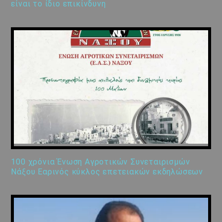
είναι το ίδιο επικίνδυνη
100 χρόνια Ένωση Αγροτικών Συνεταιρισμών
Νάξου Εαρινός κύκλος επετειακών εκδηλώσεων