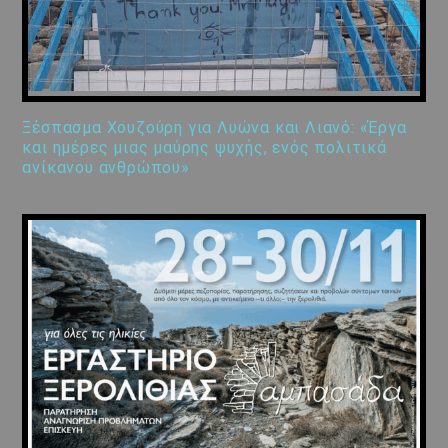
Ξέσπασμα Χουζούρη για Λυώνα και Λιανό: «Έργα
και ημέρες μιας μαύρης ψυχής, ενός πολιτικά
ανίκανου ανθρώπου»