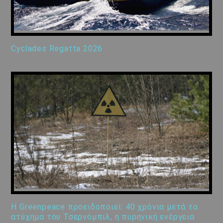
Cyclades Regatta 2026
Η Greenpeace προειδοποιεί: 40 χρόνια μετά το
ατύχημα του Τσερνόμπιλ, η πυρηνική ενέργεια