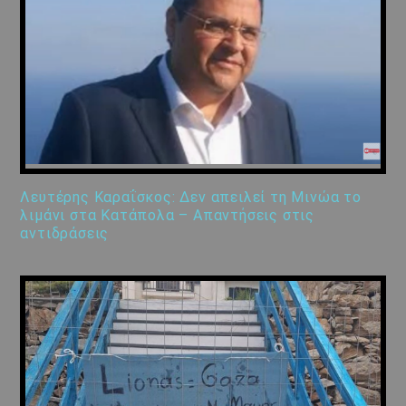
Λευτέρης Καραΐσκος: Δεν απειλεί τη Μινώα το
λιμάνι στα Κατάπολα – Απαντήσεις στις
αντιδράσεις