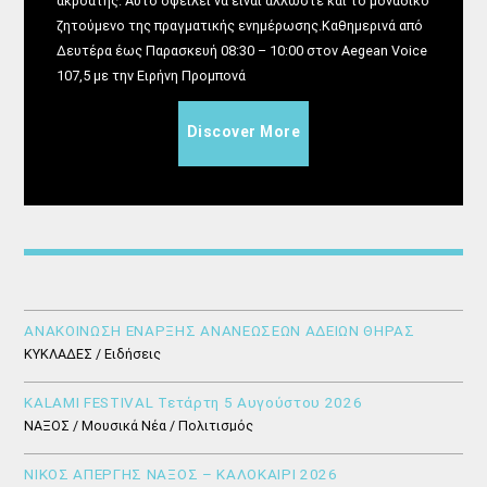
ακροατής. Αυτό οφείλει να είναι άλλωστε και το μοναδικό
ζητούμενο της πραγματικής ενημέρωσης.Καθημερινά από
Δευτέρα έως Παρασκευή 08:30 – 10:00 στον Aegean Voice
107,5 με την Ειρήνη Προμπονά
Discover More
ΑΝΑΚΟΙΝΩΣΗ ΕΝΑΡΞΗΣ ΑΝΑΝΕΩΣΕΩΝ ΑΔΕΙΩΝ ΘΗΡΑΣ
ΚΥΚΛΑΔΕΣ / Ειδήσεις
KALAMI FESTIVAL Τετάρτη 5 Αυγούστου 2026
ΝΑΞΟΣ / Μουσικά Νέα / Πολιτισμός
ΝΙΚΟΣ ΑΠΕΡΓΗΣ ΝΑΞΟΣ – ΚΑΛΟΚΑΙΡΙ 2026