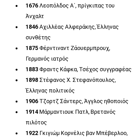
1676
Λεοπόλδος Α΄, πρίγκιπας του
Άνχαλτ
1846
Αχιλλέας Αλφεράκης, Έλληνας
συνθέτης
1875
Φέρντιναντ Ζάουερμπρουχ,
Γερμανός ιατρός
1883
Φραντς Κάφκα, Τσέχος συγγραφέας
1898
Στέφανος Χ. Στεφανόπουλος,
Έλληνας πολιτικός
1906
Τζορτζ Σάντερς, Άγγλος ηθοποιός
1914
Μάρμαντιουκ Πατλ, Βρετανός
πιλότος
1922
Γκιγιώμ Κορνέλις βαν Μπέβερλοο,