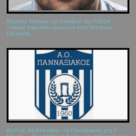
Μιχάλης Καπίρης για Συνέδριο του ΠΑΣΟΚ:
«Ισχυρή παρουσία νησιωτών στην Κεντρική
Επιτροπή…
Κώστας Απιδόπουλος: «Ο Πανναξιακός στη Γ’