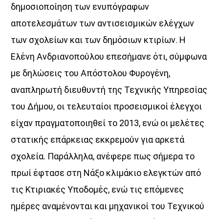
δημοσιοποίηση των ενυπόγραφων
UPCOMING SHOWS
αποτελεσμάτων των αντισεισμικών ελέγχων
των σχολείων και των δημόσιων κτιρίων. Η
Κοιμάστε με άλλους, ξυπνάτε μαζί μου
07:00
08:30
Ελένη Ανδριανοπούλου επεσήμανε ότι, σύμφωνα
με δηλώσεις του Απόστολου Φυρογένη,
«Στο βάθος κήπος»
αναπληρωτή διευθυντή της Τεχνικής Υπηρεσίας
08:30
22:00
του Δήμου, οι τελευταίοι προσεισμικοί έλεγχοι
Σημεία & Τέρατα
είχαν πραγματοποιηθεί το 2013, ενώ οι μελέτες
12:00
14:00
στατικής επάρκειας εκκρεμούν για αρκετά
σχολεία. Παράλληλα, ανέφερε πως σήμερα το
Μέρα Μεσημέρι
12:00
14:00
πρωί έφτασε στη Νάξο κλιμάκιο ελεγκτών από
τις Κτιριακές Υποδομές, ενώ τις επόμενες
Μια Θάλασσα Τραγούδια
ημέρες αναμένονται και μηχανικοί του Τεχνικού
14:00
15:00