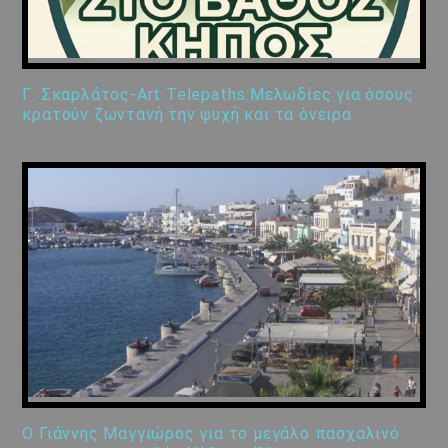
Γ. Σκαρλάτος-Art Telepaths:Μελωδίες για όσους
κρατούν ζωντανή την ψυχή και τα όνειρα
Ο Γιάννης Μαγγιώρος για το μεγάλο πασχαλινό