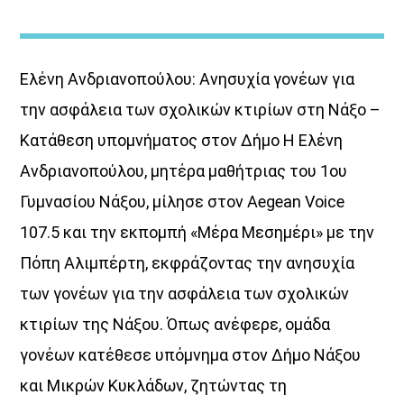
Ελένη Ανδριανοπούλου: Ανησυχία γονέων για
την ασφάλεια των σχολικών κτιρίων στη Νάξο –
Κατάθεση υπομνήματος στον Δήμο Η Ελένη
Κοιμάστε με άλλους, ξυπνάτε μαζί
Ανδριανοπούλου, μητέρα μαθήτριας του 1ου
μου
Γυμνασίου Νάξου, μίλησε στον Aegean Voice
<div [...]
107.5 και την εκπομπή «Μέρα Μεσημέρι» με την
Πόπη Αλιμπέρτη, εκφράζοντας την ανησυχία
Discover More
των γονέων για την ασφάλεια των σχολικών
κτιρίων της Νάξου. Όπως ανέφερε, ομάδα
γονέων κατέθεσε υπόμνημα στον Δήμο Νάξου
και Μικρών Κυκλάδων, ζητώντας τη