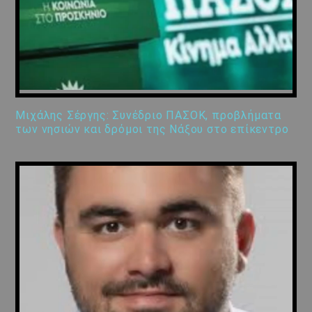
Μιχάλης Σέργης: Συνέδριο ΠΑΣΟΚ, προβλήματα
των νησιών και δρόμοι της Νάξου στο επίκεντρο