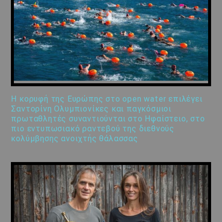
Η κορυφή της Ευρώπης στο open water επιλέγει
Σαντορίνη Ολυμπιονίκες και παγκόσμιοι
πρωταθλητές συναντιούνται στο Ηφαίστειο, στο
πιο εντυπωσιακό ραντεβού της διεθνούς
κολύμβησης ανοιχτής θάλασσας