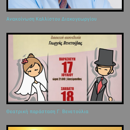
Ανακοίνωση Καλλίστου Διακογεωργίου
Θεατρική παράσταση Γ. Βενετούλια