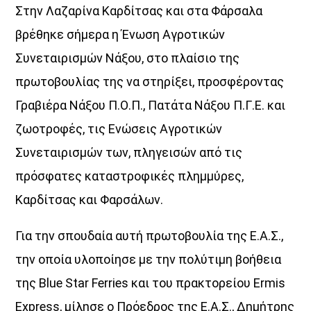
Στην Λαζαρίνα Καρδίτσας και στα Φάρσαλα
ΜΟΥΣΙΚΗ
βρέθηκε σήμερα η Ένωση Αγροτικών
16:00
18:00
Συνεταιρισμών Νάξου, στο πλαίσιο της
HOT 40 Θέμης Γεωργαντάς
πρωτοβουλίας της να στηρίξει, προσφέροντας
18:00
20:00
Γραβιέρα Νάξου Π.Ο.Π., Πατάτα Νάξου Π.Γ.Ε. και
ζωοτροφές, τις Ενώσεις Αγροτικών
Μελωδικές Ιστορίες
20:00
21:00
Συνεταιρισμών των, πληγεισών από τις
πρόσφατες καταστροφικές πλημμύρες,
Καρδίτσας και Φαρσάλων.
Για την σπουδαία αυτή πρωτοβουλία της Ε.Α.Σ.,
την οποία υλοποίησε με την πολύτιμη βοήθεια
της Blue Star Ferries και του πρακτορείου Ermis
Express, μίλησε ο Πρόεδρος της Ε.Α.Σ., Δημήτρης