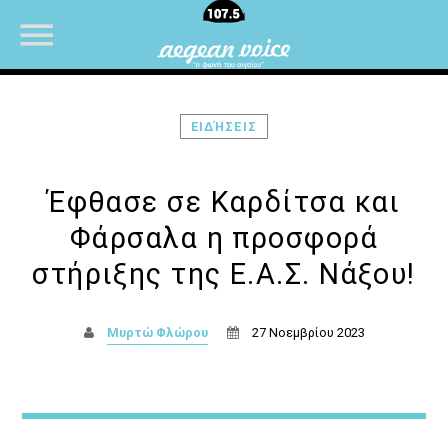
ΕΙΔΉΣΕΙΣ
NOW ON AIR
Έφθασε σε Καρδίτσα και
Φάρσαλα η προσφορά
UPCOMING SHOWS
στήριξης της Ε.Α.Σ. Νάξου!
Θεμα Υγειας
Μυρτώ Φλώρου
27 Νοεμβρίου 2023
22:00
14:00
Μια Θάλασσα Τραγούδια
14:00
16:00