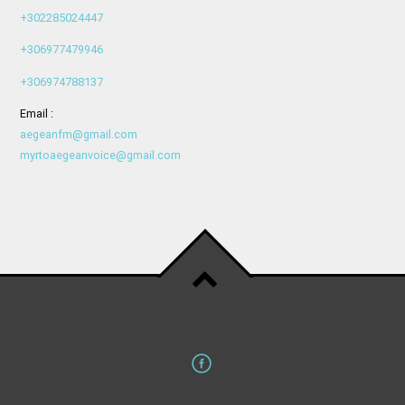
+302285024447
+306977479946
+306974788137
Email :
aegeanfm@gmail.com
myrtoaegeanvoice@gmail.com