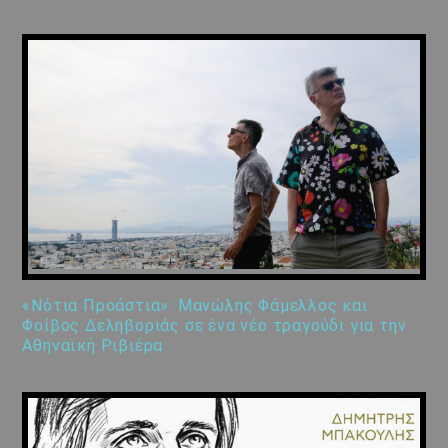
«Νότια Προάστια»: Μανώλης Φάμελλος και
Φοίβος Δεληβοριάς σε ένα νέο τραγούδι για την
Αθηναϊκή Ριβιέρα