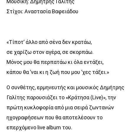
Μουσική: Δημήτρης Γαλίτης
Στίχοι: Αναστασία Βαφειάδου
Θεμα Υγειας
10:00
14:00
Μια Θάλασσα Τραγούδια
«Τίποτ’ άλλο από σένα δεν κρατάω,
14:00
16:00
σε χαρίζω στον αγέρα, σε σκορπάω.
Μόνος μου θα περπατάω κι όλα εντάξει,
ΜΟΥΣΙΚΗ
κάπου θα ’ναι κι η ζωή που μου ’χες τάξει.»
16:00
18:00
Ο συνθέτης, ερμηνευτής και μουσικός Δημήτρης
HOT 40 Θέμης Γεωργαντάς
18:00
20:00
Γαλίτης παρουσιάζει το «Κράτησα (Live)», την
πρώτη κυκλοφορία από μια σειρά ζωντανών
Μελωδικές Ιστορίες
ηχογραφήσεων που θα αποτελέσουν το
20:00
21:00
επερχόμενο live album του.