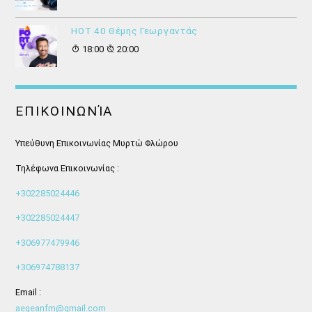
HOT 40 Θέμης Γεωργαντάς
18:00
20:00
ΕΠΙΚΟΙΝΩΝΊΑ
Υπεύθυνη Επικοινωνίας Μυρτώ Φλώρου
Τηλέφωνα Επικοινωνίας :
+302285024446
+302285024447
+306977479946
+306974788137
Email :
aegeanfm@gmail.com