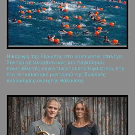
Η κορυφή της Ευρώπης στο open water επιλέγει
Σαντορίνη Ολυμπιονίκες και παγκόσμιοι
πρωταθλητές συναντιούνται στο Ηφαίστειο, στο
πιο εντυπωσιακό ραντεβού της διεθνούς
κολύμβησης ανοιχτής θάλασσας