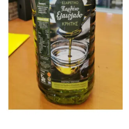
Όταν τα μικρόφωνα ξεκουράζονται…
η μουσική παίρνει τον λόγο.
Ο Aegean Voice 107.5 συνεχίζει να σας κρατά συντροφιά
με αγαπημένες επιτυχίες, ξεχωριστές μελωδίες
και μουσικές επιλογές για κάθε στιγμή της ημέρας.
Χαλαρώστε, ταξιδέψτε, ανεβάστε ένταση
και μείνετε συντονισμένοι στη συχνότητα
που έχει πάντα κάτι όμορφο να ακουστεί.
Aegean Voice 107.5 τον ραδιοφωνικό σταθμό της
Ένωσης Αγροτικών Συναιτερισμών Νάξου
Discover More