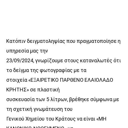
UPCOMING SHOWS
Κοιμάστε με άλλους, ξυπνάτε μαζί μου
07:00
08:30
Κατόπιν δειγματοληψίας που πραγματοποίησε η
υπηρεσία μας την
«Στο βάθος κήπος»
23/09/2024, γνωρίζουμε στους καταναλωτές ότι
08:30
10:00
το δείγμα της φωτογραφίας με τα
Σημεία & Τέρατα
στοιχεία «ΕΞΑΙΡΕΤΙΚΟ ΠΑΡΘΕΝΟ ΕΛΑΙΟΛΑΔΟ
10:00
12:00
ΚΡΗΤΗΣ» σε πλαστική
συσκευασία των 5 λίτρων, βρέθηκε σύμφωνα με
Μέρα Μεσημέρι
12:00
14:00
τη σχετική γνωμάτευση του
Γενικού Χημείου του Κράτους να είναι «ΜΗ
Μια Θάλασσα Τραγούδια