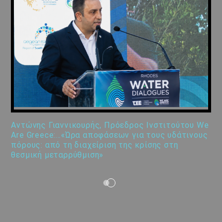
Αντώνης Γιαννικουρής, Πρόεδρος Ινστιτούτου We
Are Greece:…«Ώρα αποφάσεων για τους υδάτινους
πόρους: από τη διαχείριση της κρίσης στη
θεσμική μεταρρύθμιση»