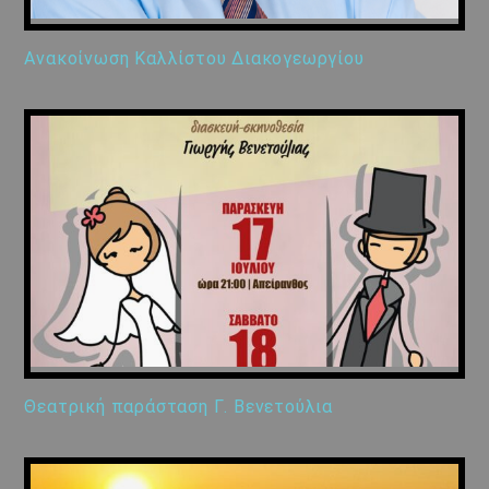
Ανακοίνωση Καλλίστου Διακογεωργίου
Θεατρική παράσταση Γ. Βενετούλια