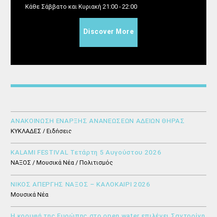
Κάθε Σάββατο και Κυριακή 21:00 - 22:00
Discover More
ΑΝΑΚΟΙΝΩΣΗ ΕΝΑΡΞΗΣ ΑΝΑΝΕΩΣΕΩΝ ΑΔΕΙΩΝ ΘΗΡΑΣ
ΚΥΚΛΑΔΕΣ / Ειδήσεις
KALAMI FESTIVAL Τετάρτη 5 Αυγούστου 2026
ΝΑΞΟΣ / Μουσικά Νέα / Πολιτισμός
ΝΙΚΟΣ ΑΠΕΡΓΗΣ ΝΑΞΟΣ – ΚΑΛΟΚΑΙΡΙ 2026
Μουσικά Νέα
Η κορυφή της Ευρώπης στο open water επιλέγει Σαντορίνη