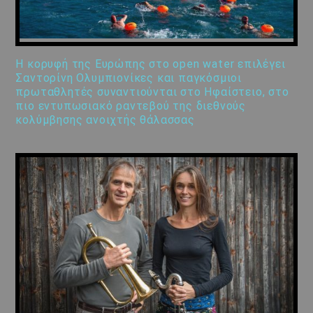
Η κορυφή της Ευρώπης στο open water επιλέγει
Σαντορίνη Ολυμπιονίκες και παγκόσμιοι
πρωταθλητές συναντιούνται στο Ηφαίστειο, στο
πιο εντυπωσιακό ραντεβού της διεθνούς
κολύμβησης ανοιχτής θάλασσας