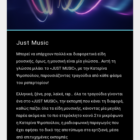
Just Music
Μπορεί να υπάρχουν πολλά και διαφορετικά είδη
μουσικής, όμως, η μουσική είναι μία γλώσσα… Αυτή τη
γλώσσα μιλάει το
«JUST MUSIC»,
με την
Κατερίνα
Ψιμοπούλου
, παρουσιάζοντας τραγούδια από κάθε φάσμα
του ρεπερτορίου!
Ελληνικά, ξένα, pop, λαϊκά, rap… όλα τα τραγούδια γίνονται
ένα στο «JUST MUSIC», την εκπομπή που κάνει τη διαφορά,
καθώς παίζει
όλα τα είδη μουσικής
, κάνοντας
μία μεγάλη
παρέα ακόμα και το πιο ετερόκλητο κοινό
.Στο μικρόφωνο
η
Κατερίνα
Ψιμοπούλου
, η
ραδιοφωνική παραγωγός που
έχει αφήσει το δικό της αποτύπωμα στα ερτζιανά
, μέσα
από επιτυχημένες εκπομπές