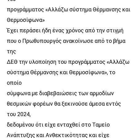
έχει αφήσει το δικό της αποτύπωμα στα ερτζιανά
, μέσα
προγράμματος «Αλλάζω σύστημα Θέρμανσης και
από επιτυχημένες εκπομπές
Κάθε Σάββατο και Κυριακή 21:00 - 22:00
Θερμοσίφωνα»
Έχει περάσει ήδη ένας χρόνος από την στιγμή
Discover More
που ο Πρωθυπουργός ανακοίνωσε από το βήμα
της
ΔΕΘ την υλοποίηση του προγράμματος «Αλλάζω
σύστημα Θέρμανσης και Θερμοσίφωνα», το
UPCOMING SHOWS
οποίο
σύμφωνα με διαβεβαιώσεις των αρμοδίων
Just Music
θεσμικών φορέων θα ξεκινούσε άμεσα εντός
21:00
22:00
του 2024,
Night Love
δεδομένου ότι είχε ενταχθεί στο Ταμείο
22:00
24:00
Ανάπτυξης και Ανθεκτικότητας και είχε