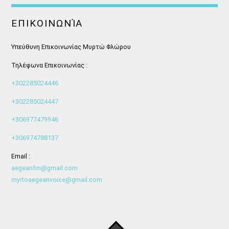
ΕΠΙΚΟΙΝΩΝΊΑ
Υπεύθυνη Επικοινωνίας Μυρτώ Φλώρου
Τηλέφωνα Επικοινωνίας :
+302285024446
+302285024447
+306977479946
+306974788137
Email :
aegeanfm@gmail.com
myrtoaegeanvoice@gmail.com