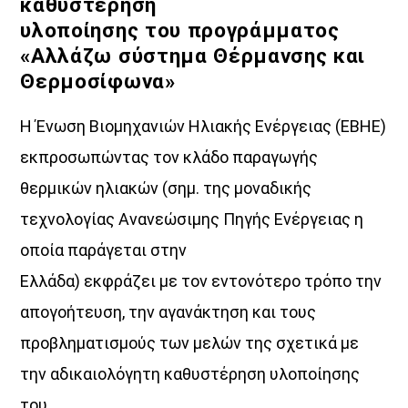
καθυστέρηση
υλοποίησης του προγράμματος
«Αλλάζω σύστημα Θέρμανσης και
Θερμοσίφωνα»
Η Ένωση Βιομηχανιών Ηλιακής Ενέργειας (ΕΒΗΕ)
εκπροσωπώντας τον κλάδο παραγωγής
Just Music
θερμικών ηλιακών (σημ. της μοναδικής
Μπορεί να υπάρχουν πολλά και διαφορετικά είδη
μουσικής, όμως, η μουσική είναι μία γλώσσα… Αυτή τη
τεχνολογίας Ανανεώσιμης Πηγής Ενέργειας η
γλώσσα μιλάει το
«JUST MUSIC»,
με την
Κατερίνα
οποία παράγεται στην
Ψιμοπούλου
, παρουσιάζοντας τραγούδια από κάθε φάσμα
Ελλάδα) εκφράζει με τον εντονότερο τρόπο την
του ρεπερτορίου!
απογοήτευση, την αγανάκτηση και τους
Ελληνικά, ξένα, pop, λαϊκά, rap… όλα τα τραγούδια γίνονται
ένα στο «JUST MUSIC», την εκπομπή που κάνει τη διαφορά,
προβληματισμούς των μελών της σχετικά με
καθώς παίζει
όλα τα είδη μουσικής
, κάνοντας
μία μεγάλη
την αδικαιολόγητη καθυστέρηση υλοποίησης
παρέα ακόμα και το πιο ετερόκλητο κοινό
.Στο μικρόφωνο
η
Κατερίνα
Ψιμοπούλου
, η
ραδιοφωνική παραγωγός που
του