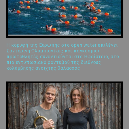
Η κορυφή της Ευρώπης στο open water επιλέγει
Σαντορίνη Ολυμπιονίκες και παγκόσμιοι
πρωταθλητές συναντιούνται στο Ηφαίστειο, στο
πιο εντυπωσιακό ραντεβού της διεθνούς
κολύμβησης ανοιχτής θάλασσας