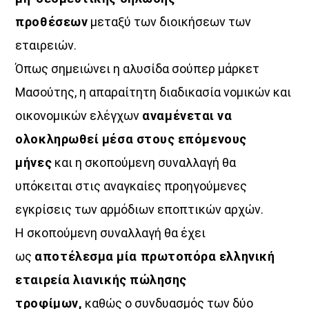
προθέσεων
μεταξύ των διοικήσεων των
Όταν τα μικρόφωνα ξεκουράζονται…
εταιρειών.
η μουσική παίρνει τον λόγο.
Όπως σημειώνει η αλυσίδα σούπερ μάρκετ
Ο Aegean Voice 107.5 συνεχίζει να σας κρατά συντροφιά
Μασούτης, η απαραίτητη διαδικασία νομικών και
με αγαπημένες επιτυχίες, ξεχωριστές μελωδίες
και μουσικές επιλογές για κάθε στιγμή της ημέρας.
οικονομικών ελέγχων
αναμένεται να
Χαλαρώστε, ταξιδέψτε, ανεβάστε ένταση
ολοκληρωθεί μέσα στους επόμενους
και μείνετε συντονισμένοι στη συχνότητα
μήνες
και η σκοπούμενη συναλλαγή θα
που έχει πάντα κάτι όμορφο να ακουστεί.
υπόκειται στις αναγκαίες προηγούμενες
Aegean Voice 107.5 τον ραδιοφωνικό σταθμό της
Ένωσης Αγροτικών Συναιτερισμών Νάξου
εγκρίσεις των αρμόδιων εποπτικών αρχών.
Η σκοπούμενη συναλλαγή θα έχει
Discover More
ως
αποτέλεσμα μία πρωτοπόρα ελληνική
εταιρεία λιανικής πώλησης
τροφίμων,
καθώς ο συνδυασμός των δύο