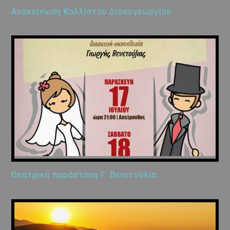
Ανακοίνωση Καλλίστου Διακογεωργίου
Θεατρική παράσταση Γ. Βενετούλια