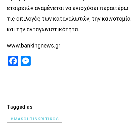
εταιρειών αναμένεται να ενισχύσει περαιτέρω
UPCOMING SHOWS
τις επιλογές των καταναλωτών, την καινοτομία
και την ανταγωνιστικότητα.
Κοιμάστε με άλλους, ξυπνάτε μαζί μου
07:00
08:30
www.bankingnews.gr
Facebook
Messenger
«Στο βάθος κήπος»
08:30
22:00
Σημεία & Τέρατα
12:00
14:00
Tagged as
Μέρα Μεσημέρι
12:00
14:00
#MASOUTISKRITIKOS
Μια Θάλασσα Τραγούδια