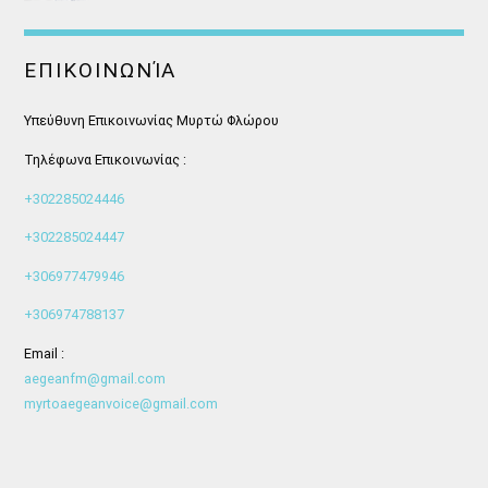
ΕΠΙΚΟΙΝΩΝΊΑ
Υπεύθυνη Επικοινωνίας Μυρτώ Φλώρου
Τηλέφωνα Επικοινωνίας :
+302285024446
+302285024447
+306977479946
+306974788137
Email :
aegeanfm@gmail.com
myrtoaegeanvoice@gmail.com