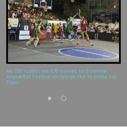
Με 193 ομάδες και 270 αγώνες το Stoiximan
AegeanBall Festival κατέρριψε όλα τα ρεκόρ στη
Σύρο!