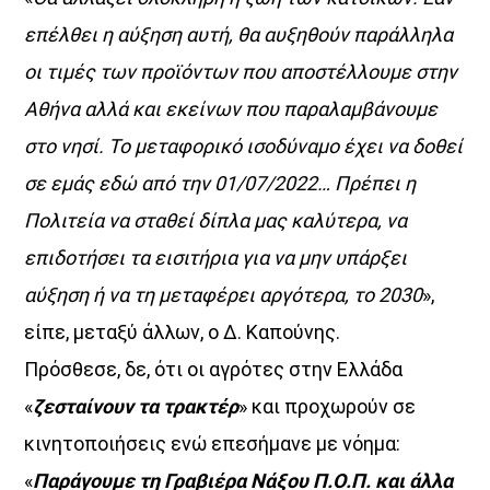
επέλθει η αύξηση αυτή, θα αυξηθούν παράλληλα
Όταν τα μικρόφωνα ξεκουράζονται…
οι τιμές των προϊόντων που αποστέλλουμε στην
η μουσική παίρνει τον λόγο.
Αθήνα αλλά και εκείνων που παραλαμβάνουμε
Ο Aegean Voice 107.5 συνεχίζει να σας κρατά συντροφιά
στο νησί. Το μεταφορικό ισοδύναμο έχει να δοθεί
με αγαπημένες επιτυχίες, ξεχωριστές μελωδίες
και μουσικές επιλογές για κάθε στιγμή της ημέρας.
σε εμάς εδώ από την 01/07/2022… Πρέπει η
Χαλαρώστε, ταξιδέψτε, ανεβάστε ένταση
Πολιτεία να σταθεί δίπλα μας καλύτερα, να
και μείνετε συντονισμένοι στη συχνότητα
επιδοτήσει τα εισιτήρια για να μην υπάρξει
που έχει πάντα κάτι όμορφο να ακουστεί.
αύξηση ή να τη μεταφέρει αργότερα, το 2030
»,
Aegean Voice 107.5 τον ραδιοφωνικό σταθμό της
Ένωσης Αγροτικών Συναιτερισμών Νάξου
είπε, μεταξύ άλλων, ο Δ. Καπούνης.
Πρόσθεσε, δε, ότι οι αγρότες στην Ελλάδα
Discover More
«
ζεσταίνουν τα τρακτέρ
» και προχωρούν σε
κινητοποιήσεις ενώ επεσήμανε με νόημα:
«
Παράγουμε τη Γραβιέρα Νάξου Π.Ο.Π. και άλλα