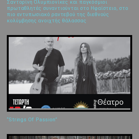
Σαντορίνη Ολυμπιονίκες και παγκόσμιοι
πρωταθλητές συναντιούνται στο Ηφαίστειο, στο
πιο εντυπωσιακό ραντεβού της διεθνούς
κολύμβησης ανοιχτής θάλασσας
“Strings Of Passion”