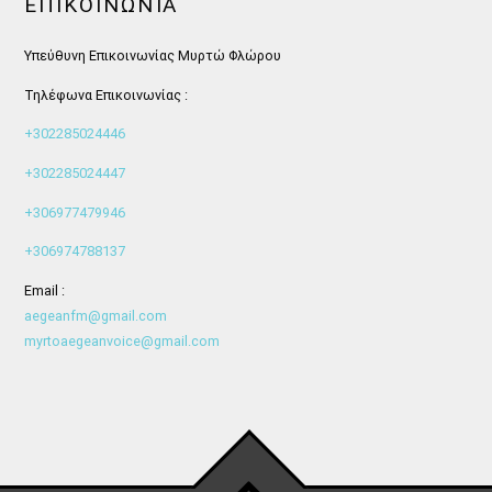
ΕΠΙΚΟΙΝΩΝΊΑ
Υπεύθυνη Επικοινωνίας Μυρτώ Φλώρου
Τηλέφωνα Επικοινωνίας :
+302285024446
+302285024447
+306977479946
+306974788137
Email :
aegeanfm@gmail.com
myrtoaegeanvoice@gmail.com