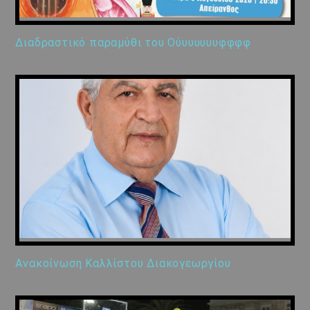
Διαδραστικό παραμύθι του Ούυυυυυυφφφφ
Ανακοίνωση Καλλίστου Διακογεωργίου