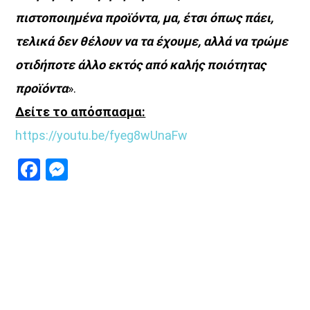
πιστοποιημένα προϊόντα, μα, έτσι όπως πάει,
UPCOMING SHOWS
τελικά δεν θέλουν να τα έχουμε, αλλά να τρώμε
οτιδήποτε άλλο εκτός από καλής ποιότητας
Θεμα Υγειας
προϊόντα
».
22:00
14:00
Δείτε το απόσπασμα:
ΜΟΥΣΙΚΗ
https://youtu.be/fyeg8wUnaFw
16:00
18:00
Facebook
Messenger
HOT 40 Θέμης Γεωργαντάς
18:00
20:00
Μελωδικές Ιστορίες
20:00
21:00
Just Music