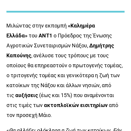
Μιλώντας στην εκπομπή
«Καλημέρα
Ελλάδα»
του
ΑΝΤ1
ο Πρόεδρος της Ένωσης
Αγροτικών Συνεταιρισμών Νάξου,
Δημήτρης
ΜΟΥΣΙΚΗ
Καπούνης
, ανέλυσε τους τρόπους με τους
οποίους θα επηρεαστούν ο πρωτογενής τομέας,
ο τριτογενής τομέας και γενικότερα η ζωή των
κατοίκων της Νάξου και άλλων νησιών, από
τις
αυξήσεις
(έως και 15%) που αναμένονται
στις τιμές των
ακτοπλοϊκών εισιτηρίων
από
τον προσεχή Μάιο.
«
Θα αλλάξει ολόκληρη η ζωή των κατοίκων. Εάν