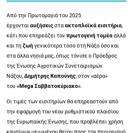
Από την Πρωτομαγιά του 2025
έρχονται
αυξήσεις
στα
ακτοπλοϊκά εισιτήρια
,
κάτι που επηρεάζει τον
πρωτογενή τομέα
αλλά
και τη
ζωή
γενικότερα τόσο στη Νάξο όσο και
ΜΟΥΣΙΚΗ
στα άλλα νησιά μας, όπως τόνισε ο Πρόεδρος
της Ένωσης Αγροτικών Συνεταιρισμών
Νάξου,
Δημήτρης Καπούνης
, στον «αέρα»
του
«Mega Σαββατοκύριακο»
.
Οι τιμές των εισιτηρίων θα επηρεαστούν από
την εφαρμογή του νέου ρυθμιστικού πλαισίου
της Ευρωπαϊκής Ένωσης, που προβλέπει χρήση
καυσίμων μειωμένου θείου προς τον περιορισμό