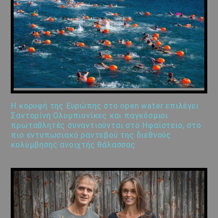
Η κορυφή της Ευρώπης στο open water επιλέγει
Σαντορίνη Ολυμπιονίκες και παγκόσμιοι
πρωταθλητές συναντιούνται στο Ηφαίστειο, στο
πιο εντυπωσιακό ραντεβού της διεθνούς
κολύμβησης ανοιχτής θάλασσας