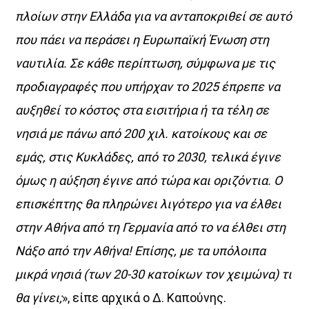
πλοίων στην Ελλάδα για να ανταποκριθεί σε αυτό
UPCOMING SHOWS
που πάει να περάσει η Ευρωπαϊκή Ένωση στη
ναυτιλία. Σε κάθε περίπτωση, σύμφωνα με τις
Κοιμάστε με άλλους, ξυπνάτε μαζί μου
προδιαγραφές που υπήρχαν το 2025 έπρεπε να
07:00
08:30
αυξηθεί το κόστος στα εισιτήρια ή τα τέλη σε
«Στο βάθος κήπος»
νησιά με πάνω από 200 χιλ. κατοίκους και σε
08:30
10:00
εμάς, στις Κυκλάδες, από το 2030, τελικά έγινε
όμως η αύξηση έγινε από τώρα και οριζόντια. Ο
Σημεία & Τέρατα
επισκέπτης θα πληρώνει λιγότερο για να έλθει
10:00
12:00
στην Αθήνα από τη Γερμανία από το να έλθει στη
Μέρα Μεσημέρι
Νάξο από την Αθήνα! Επίσης, με τα υπόλοιπα
12:00
14:00
μικρά νησιά (των 20-30 κατοίκων τον χειμώνα) τι
θα γίνει;
», είπε αρχικά ο Δ. Καπούνης.
Μια Θάλασσα Τραγούδια