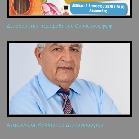
Διαδραστικό παραμύθι του Ούυυυυυυφφφφ
Ανακοίνωση Καλλίστου Διακογεωργίου