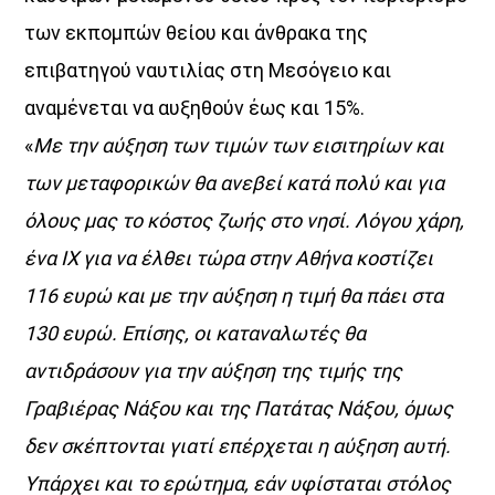
των εκπομπών θείου και άνθρακα της
Όταν τα μικρόφωνα ξεκουράζονται…
επιβατηγού ναυτιλίας στη Μεσόγειο και
η μουσική παίρνει τον λόγο.
αναμένεται να αυξηθούν έως και 15%.
Ο Aegean Voice 107.5 συνεχίζει να σας κρατά συντροφιά
«
Με την αύξηση των τιμών των εισιτηρίων και
με αγαπημένες επιτυχίες, ξεχωριστές μελωδίες
και μουσικές επιλογές για κάθε στιγμή της ημέρας.
των μεταφορικών θα ανεβεί κατά πολύ και για
Χαλαρώστε, ταξιδέψτε, ανεβάστε ένταση
όλους μας το κόστος ζωής στο νησί. Λόγου χάρη,
και μείνετε συντονισμένοι στη συχνότητα
ένα ΙΧ για να έλθει τώρα στην Αθήνα κοστίζει
που έχει πάντα κάτι όμορφο να ακουστεί.
116 ευρώ και με την αύξηση η τιμή θα πάει στα
Aegean Voice 107.5 τον ραδιοφωνικό σταθμό της
Ένωσης Αγροτικών Συναιτερισμών Νάξου
130 ευρώ. Επίσης, οι καταναλωτές θα
αντιδράσουν για την αύξηση της τιμής της
Discover More
Γραβιέρας Νάξου και της Πατάτας Νάξου, όμως
δεν σκέπτονται γιατί επέρχεται η αύξηση αυτή.
Υπάρχει και το ερώτημα, εάν υφίσταται στόλος