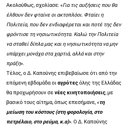
14:00
15:00
Ακολούθως, σχολίασε: «
Για τις αυξήσεις που θα
έλθουν δεν φταίνε οι ακτοπλόοι. Φταίει η
Πολιτεία, που δεν ενδιαφέρεται και ποτέ της δεν
φρόντισε τη νησιωτικότητα. Καλώ την Πολιτεία
να σταθεί δίπλα μας και η νησιωτικότητα να μην
υπάρχει μονάχα στα χαρτιά, αλλά και στην
πράξη
».
Τέλος, ο Δ. Καπούνης επιβεβαίωσε ότι από την
επόμενη εβδομάδα οι
αγρότες
όλης της Ελλάδας
θα προχωρήσουν σε
νέες κινητοποιήσεις
, με
βασικό τους αίτημα, όπως επεσήμανε, «
τη
μείωση του κόστους (στη φορολογία, στο
πετρέλαιο, στο ρεύμα, κ.α)
». Ο Δ. Καπούνης