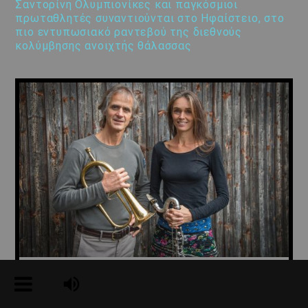
Σαντορίνη Ολυμπιονίκες και παγκόσμιοι
πρωταθλητές συναντιούνται στο Ηφαίστειο, στο
πιο εντυπωσιακό ραντεβού της διεθνούς
κολύμβησης ανοιχτής θάλασσας
Markus Stockhausen – K 26 Ιουλίου – Φεστιβάλ
Νάξου 2026