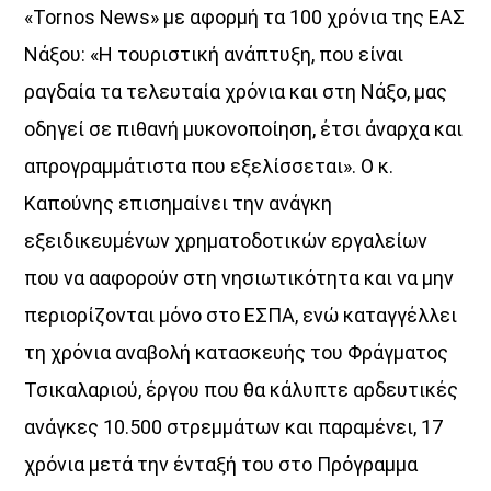
«Tornos News» με αφορμή τα 100 χρόνια της ΕΑΣ
Νάξου: «Η τουριστική ανάπτυξη, που είναι
Η
ραγδαία τα τελευταία χρόνια και στη Νάξο, μας
Αθήνα συναντά το Αιγαίο!
οδηγεί σε πιθανή μυκονοποίηση, έτσι άναρχα και
Κάθε απόγευμα, Δευτέρα έως Παρασκευή,
απρογραμμάτιστα που εξελίσσεται». Ο κ.
από τις 16:00 έως τις 20:00,
δύο δυνατές ραδιοφωνικές φωνές ενώνονται στον αέρα.
Καπούνης επισημαίνει την ανάγκη
Ο Aegean Voice 107.5
εξειδικευμένων χρηματοδοτικών εργαλείων
συνδέεται ζωντανά με τον Voice 102.5,
που να ααφορούν στη νησιωτικότητα και να μην
φέρνοντας στο Αιγαίο τον παλμό της Αθήνας,
μέσα από μουσική, ενημέρωση, σύγχρονη αισθητική
περιορίζονται μόνο στο ΕΣΠΑ, ενώ καταγγέλλει
και την ξεχωριστή ταυτότητα του Voice 102.5.
τη χρόνια αναβολή κατασκευής του Φράγματος
🎧 16:00 – 18:00
Τσικαλαριού, έργου που θα κάλυπτε αρδευτικές
με τη Χαρά Αλεξανδροπούλου
ανάγκες 10.500 στρεμμάτων και παραμένει, 17
🎧 18:00 – 20:00
χρόνια μετά την ένταξή του στο Πρόγραμμα
με τον Δημήτρη Αθανασιάδη