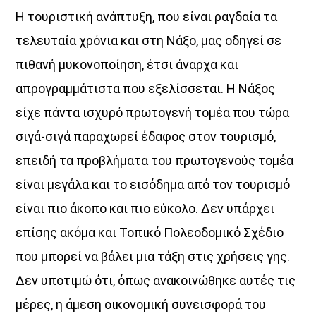
Η τουριστική ανάπτυξη, που είναι ραγδαία τα
τελευταία χρόνια και στη Νάξο, μας οδηγεί σε
πιθανή μυκονοποίηση, έτσι άναρχα και
UPCOMING SHOWS
απρογραμμάτιστα που εξελίσσεται. Η Νάξος
ΔΙΚΤΥΩΣΗ ΜΕ VOICE 102,5
είχε πάντα ισχυρό πρωτογενή τομέα που τώρα
16:00
20:00
σιγά-σιγά παραχωρεί έδαφος στον τουρισμό,
επειδή τα προβλήματα του πρωτογενούς τομέα
Τα Τραγούδια του Ogdoo
είναι μεγάλα και το εισόδημα από τον τουρισμό
20:00
21:00
είναι πιο άκοπο και πιο εύκολο. Δεν υπάρχει
ΜΟΥΣΙΚΗ
επίσης ακόμα και Τοπικό Πολεοδομικό Σχέδιο
21:00
22:00
που μπορεί να βάλει μια τάξη στις χρήσεις γης.
Δεν υποτιμώ ότι, όπως ανακοινώθηκε αυτές τις
ΤONIGHT RADIO SHOW
22:00
24:00
μέρες, η άμεση οικονομική συνεισφορά του