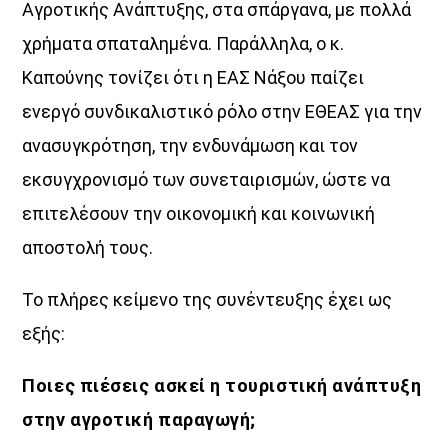
Αγροτικής Ανάπτυξης, στα σπάργανα, με πολλά
Ένα μοναδικό «πάντρεμα»
της ενέργειας της πόλης με την αύρα του Αιγαίου.
χρήματα σπαταλημένα. Παράλληλα, ο κ.
θέματα από τον πολιτισμό και την κοινωνία,
Καπούνης τονίζει ότι η ΕΑΣ Νάξου παίζει
νέες ιδέες, πρόσωπα και ό,τι συμβαίνει τώρα.
ενεργό συνδικαλιστικό ρόλο στην ΕΘΕΑΣ για την
Ο Voice 102.5, το ραδιόφωνο της Athens Voice,
ανασυγκρότηση, την ενδυνάμωση και τον
εκπέμπει από την καρδιά της Αθήνας
και μετατρέπει τον παλμό της πόλης… σε φωνή.
εκσυγχρονισμό των συνεταιρισμών, ώστε να
Κάθε Δευτέρα έως Παρασκευή
επιτελέσουν την οικονομική και κοινωνική
16:00 – 20:00
αποστολή τους.
στον Aegean Voice 107.5
Γιατί όταν η Αθήνα συναντά το Αιγαίο…
Το πλήρες κείμενο της συνέντευξης έχει ως
η μουσική αποκτά άλλη ένταση.
εξής:
Ποιες πιέσεις ασκεί η τουριστική ανάπτυξη
Discover More
στην αγροτική παραγωγή;